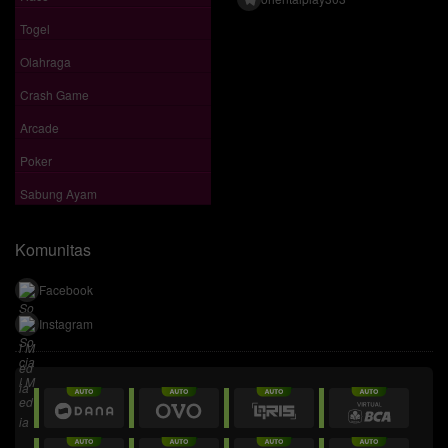
Togel
Olahraga
Crash Game
Arcade
Poker
Sabung Ayam
Komunitas
Facebook
Instagram