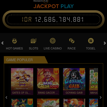
JACKPOT
PLAY
IDR
12,686,784,881
HOT GAMES
SLOTS
LIVE CASINO
RACE
TOGEL
OL
GAME POPULER
GATES OF OLYMPUS POP
BANG GACOR 1000
GOYANG GAIB
MAH