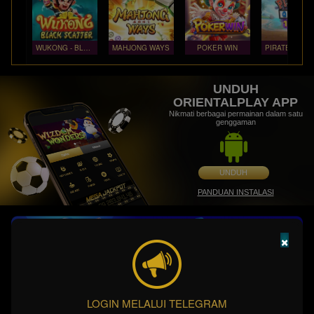
WUKONG - BLACK SCATTER
MAHJONG WAYS
POKER WIN
PIRA
UNDUH
ORIENTALPLAY APP
Nikmati berbagai permainan dalam satu
genggaman
UNDUH
PANDUAN INSTALASI
×
LOGIN MELALUI TELEGRAM
ORIENTALPLAY: Link Situs Slot Gacor Malam Hari