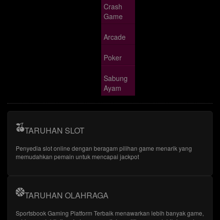
Crash
Game
Arcade
Poker
Sabung
Ayam
TARUHAN SLOT
Penyedia slot online dengan beragam pilihan game menarik yang
memudahkan pemain untuk mencapai jackpot
TARUHAN OLAHRAGA
Sportsbook Gaming Platform Terbaik menawarkan lebih banyak game,