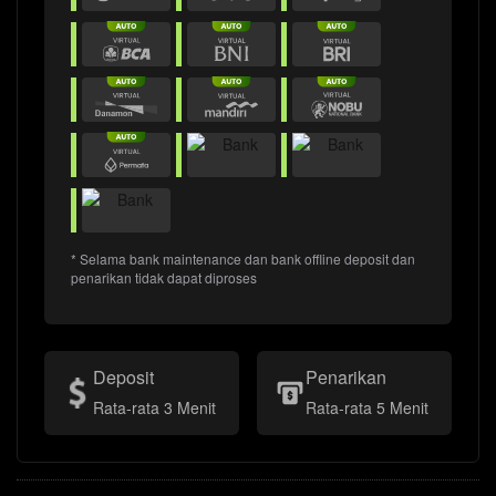
* Selama bank maintenance dan bank offline deposit dan
penarikan tidak dapat diproses
Deposit
Penarikan
Rata-rata 3 Menit
Rata-rata 5 Menit