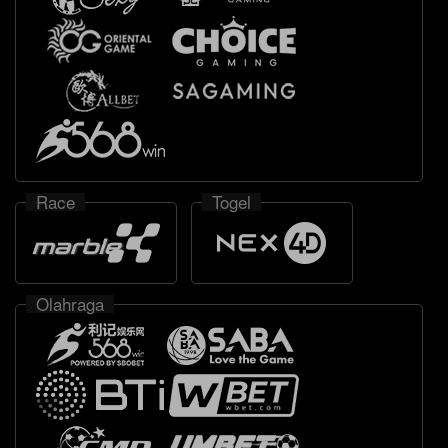
Race
Togel
Olahraga