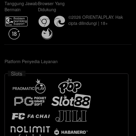
Tanggung Jawab
Browser Yang
Bermain
Didukung
©2026 ORIENTALPLAY. Hak
cipta dilindungi | 18+
Platform Penyedia Layanan
Slots