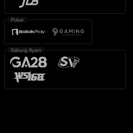
Poker
Sabung Ayam