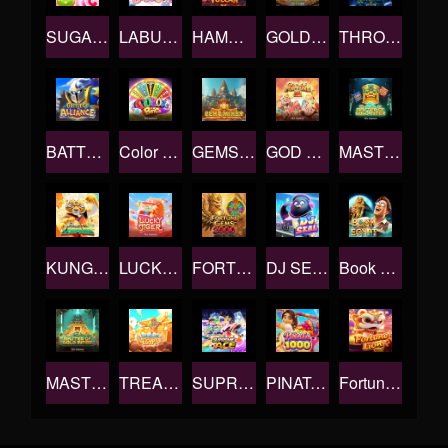
SUGAR HIGH5
LABUBY
HAMMER OF VULCAN
GOLDEN LEGEND
THRONE OF POSEIDON
BATTLE OF ALLIANCE
Color Bingo
GEMS MINER
GOD OF FORTUNE 2
MASTER OF GOLD MINER 2
KUNG FU LEOPARD
LUCKY TIGER
FORTUNE GEMS 2000
DJ SEAL
Book of Egypt
MASTER OF GOLD MINER
TREASURES OF EGYPT
SUPREME ACE
PINATA 1000
Fortune Lion