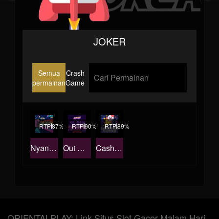
JOKER
Semua
Crash
permainan
Game
RTP
87%
RTP
90%
RTP
89%
Nyan Cat
Out Run
Cash Or Crash
ORIENTALPLAY: Link Situs Slot Gacor Malam Hari