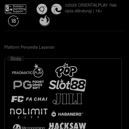
©2026 ORIENTALPLAY. Hak
cipta dilindungi | 18+
Platform Penyedia Layanan
Slots