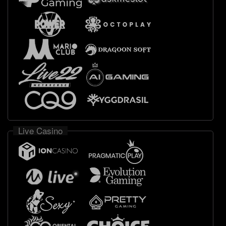
Live Casino