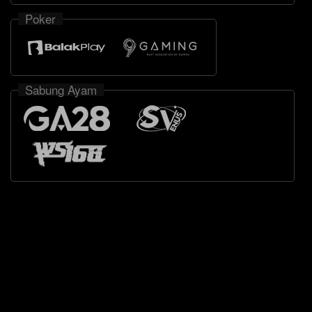
Poker
Sabung Ayam