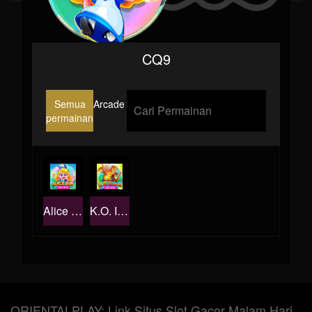
CQ9
Semua
Arcade
permainan
Alice Run
K.O. Island
ORIENTALPLAY: Link Situs Slot Gacor Malam Hari