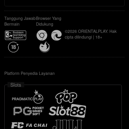
Tanggung Jawab
Browser Yang
Bermain
Didukung
©2026 ORIENTALPLAY. Hak
cipta dilindungi | 18+
Platform Penyedia Layanan
Slots