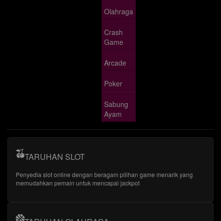
Olahraga
Crash
Game
Arcade
Poker
Sabung
Ayam
TARUHAN SLOT
Penyedia slot online dengan beragam pilihan game menarik yang
memudahkan pemain untuk mencapai jackpot